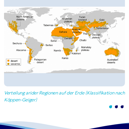
Verteilung arider Regionen auf der Erde (Klassifikation nach
Kreisberegnungsanlage in Saudi-Arabien (Foto: S. Schulz,
Kreisberegnungsanlage in Saudi-Arabien (Foto: S. Schulz,
Köppen-Geiger)
2014)
2012)