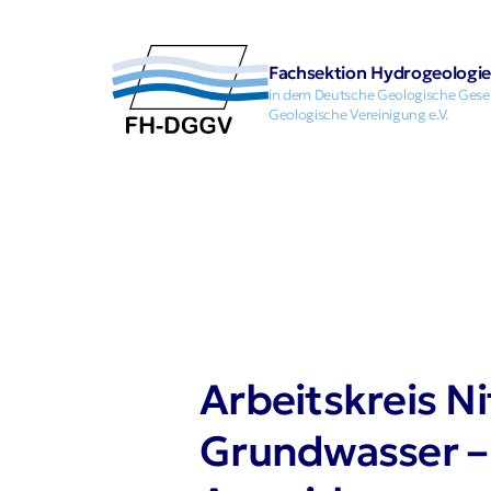
Fachsektion Hydrogeologie 
in dem Deutsche Geologische Gesell
Geologische Vereinigung e.V.
Arbeitskreis N
Grundwasser –