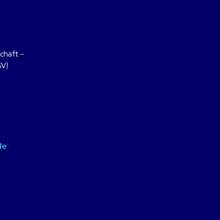
chaft –
GV)
de