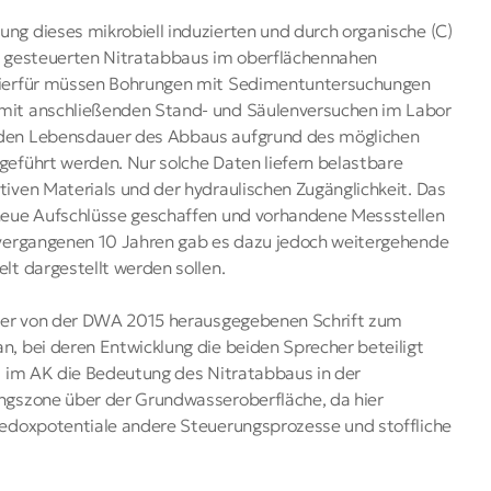
Grund
g dieses mikrobiell induzierten und durch organische (C)
Hydro
n gesteuerten Nitratabbaus im oberflächennahen
Hierfür müssen Bohrungen mit Sedimentuntersuchungen
Hydr
mit anschließenden Stand- und Säulenversuchen im Labor
Xenob
den Lebensdauer des Abbaus aufgrund des möglichen
eführt werden. Nur solche Daten liefern belastbare
iven Materials und der hydraulischen Zugänglichkeit. Das
neue Aufschlüsse geschaffen und vorhandene Messstellen
 vergangenen 10 Jahren gab es dazu jedoch weitergehende
lt dargestellt werden sollen.
 der von der DWA 2015 herausgegebenen Schrift zum
, bei deren Entwicklung die beiden Sprecher beteiligt
l im AK die Bedeutung des Nitratabbaus in der
ngszone über der Grundwasseroberfläche, da hier
Redoxpotentiale andere Steuerungsprozesse und stoffliche