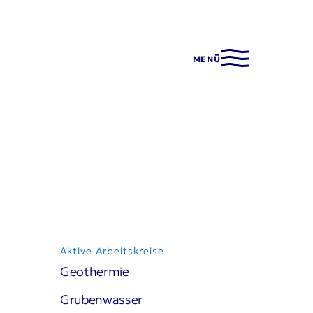
MENÜ
E ARBEITSKREISE
ermie
nwasser
Aktive Arbeitskreise
wasser in der Stadt
Geothermie
tabbau im Grundwasser
Grubenwasser