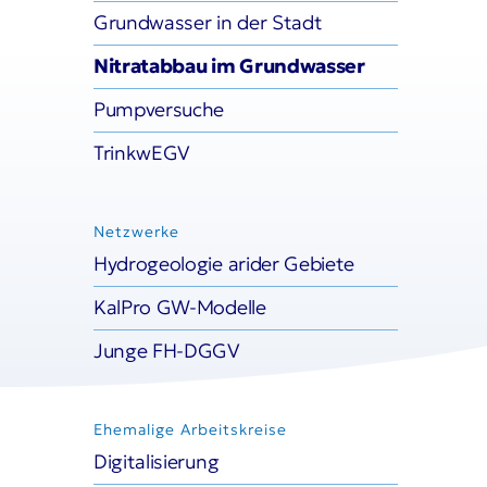
ersuche
Grundwasser in der Stadt
wEGV
Nitratabbau im Grundwasser
Pumpversuche
WERKE
TrinkwEGV
geologie arider Gebiete
o GW-Modelle
Netzwerke
e FH-DGGV
Hydrogeologie arider Gebiete
KalPro GW-Modelle
LIGE ARBEITSKREISE
Junge FH-DGGV
lisierung
ldung & Information
Ehemalige Arbeitskreise
draulik
Digitalisierung