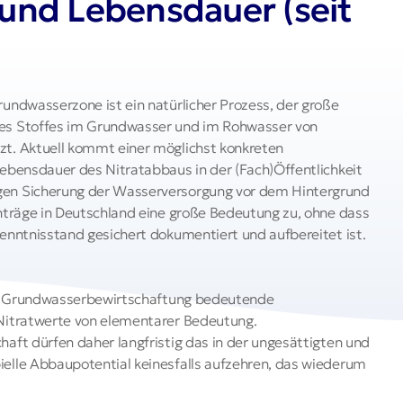
und Lebensdauer (seit
Pumpv
Trink
Tagungen
Fortbildungen
rundwasserzone ist ein natürlicher Prozess, der große
NETZ
des Stoffes im Grundwasser und im Rohwasser von
Hydro
zt. Aktuell kommt einer möglichst konkreten
Zeitschrift Grundwasser
Lebensdauer des Nitratabbaus in der (Fach)Öffentlichkeit
KalPr
gen Sicherung der Wasserversorgung vor dem Hintergrund
Jung
Arbeitskreise und
inträge in Deutschland eine große Bedeutung zu, ohne dass
Netzwerke
Kenntnisstand gesichert dokumentiert und aufbereitet ist.
EHEMA
Digita
 der Grundwasserbewirtschaftung bedeutende
 Nitratwerte von elementarer Bedeutung.
Ausbi
haft dürfen daher langfristig das in der ungesättigten und
ielle Abbaupotential keinesfalls aufzehren, das wiederum
Geohy