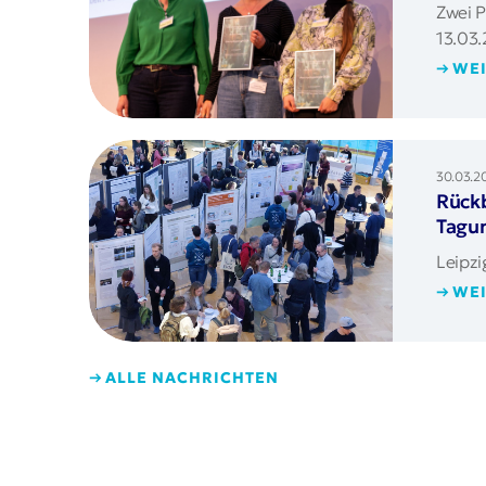
Zwei 
13.03.
WEI
30.03.2
Rückb
Tagu
Leipz
WEI
ALLE NACHRICHTEN