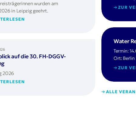
Preisträgerinnen wurden am
ZUR V
2026 in Leipzig geehrt.
TERLESEN
Water Re
026
Termin: 14
lick auf die 30. FH-DGGV-
Ort: Berlin
ng
ZUR V
ig 2026
TERLESEN
ALLE VERA