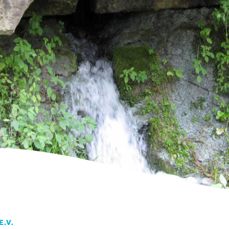
Tagungen
Fortbildungen
Zeitschrift Grundwasser
Arbeitskreise und Netzwerke
.V.