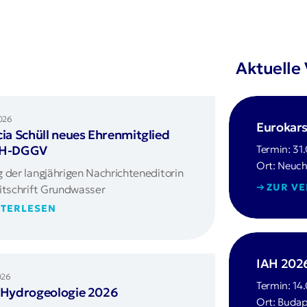
Aktuelle
026
Eurokar
cia Schüll neues Ehrenmitglied
FH-DGGV
Termin: 31
Ort: Neuch
 der langjährigen Nachrichteneditorin
ZUR V
itschrift Grundwasser
TERLESEN
IAH 202
026
Termin: 14
 Hydrogeologie 2026
Ort: Budap