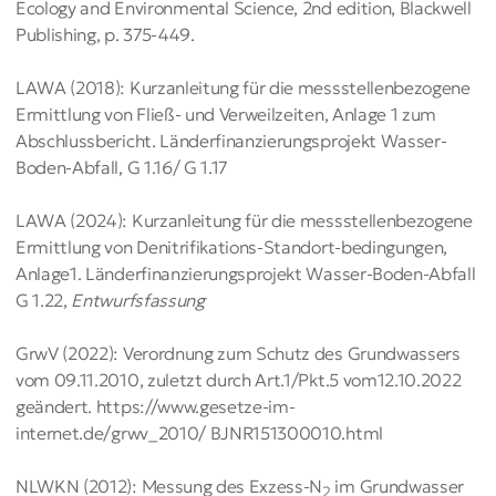
Ecology and Environ­mental Science, 2nd edition, Blackwell
Publishing, p. 375-449.
LAWA (2018): Kurzanleitung für die messstellenbezogene
Ermittlung von Fließ- und Verweilzeiten, Anlage 1 zum
Abschlussbericht. Länderfinanzierungsprojekt Wasser-
Boden-Abfall, G 1.16/ G 1.17
LAWA (2024): Kurzanleitung für die messstellenbezogene
Ermittlung von Denitrifi­kations­-Standort-bedingungen,
Anlage1. Länder­finanzierungs­projekt Wasser-Boden-Abfall
G 1.22,
Entwurfsfassung
GrwV (2022): Verordnung zum Schutz des Grundwassers
vom 09.11.2010, zuletzt durch Art.1/Pkt.5 vom12.10.2022
geändert. https://www.gesetze-im-
internet.de/grwv_2010/ BJNR151300010.html
NLWKN (2012): Messung des Exzess-N
im Grundwasser
2