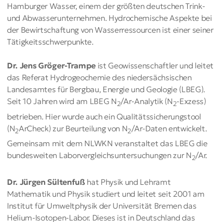
Hamburger Wasser, einem der größten deutschen Trink-
und Abwasserunternehmen. Hydrochemische Aspekte bei
der Bewirtschaftung von Wasserressourcen ist einer seiner
Tätigkeitsschwerpunkte.
Dr. Jens Gröger-Trampe
ist Geowissenschaftler und leitet
das Referat Hydrogeochemie des niedersächsischen
Landesamtes für Bergbau, Energie und Geologie (LBEG).
Seit 10 Jahren wird am LBEG N
/Ar-Analytik (N
-Exzess)
2
2
betrieben. Hier wurde auch ein Qualitätssicherungstool
(N
ArCheck) zur Beurteilung von N
/Ar-Daten entwickelt.
2
2
Gemeinsam mit dem NLWKN veranstaltet das LBEG die
bundesweiten Laborvergleichsuntersuchungen zur N
/Ar.
2
Dr. Jürgen Sültenfuß
hat Physik und Lehramt
Mathematik und Physik studiert und leitet seit 2001 am
Institut für Umweltphysik der Universität Bremen das
Helium-Isotopen-Labor. Dieses ist in Deutschland das